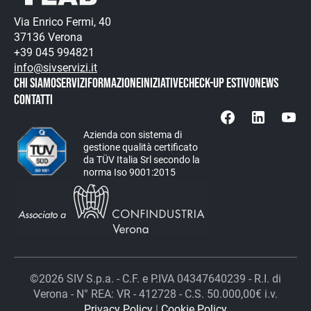
Via Enrico Fermi, 40
37136 Verona
+39 045 994821
info@sivservizi.it
CHI SIAMO
SERVIZI
FORMAZIONE
INIZIATIVE
Check-up estivo
News
CONTATTI
Azienda con sistema di
gestione qualità certificato
da TÜV Italia Srl secondo la
norma Iso 9001:2015
©2026 SIV S.p.a. - C.F. e P.IVA 04347640239 - R.I. di
Verona - N° REA: VR - 412728 - C.S. 50.000,00€ i.v.
Privacy Policy
|
Cookie Policy